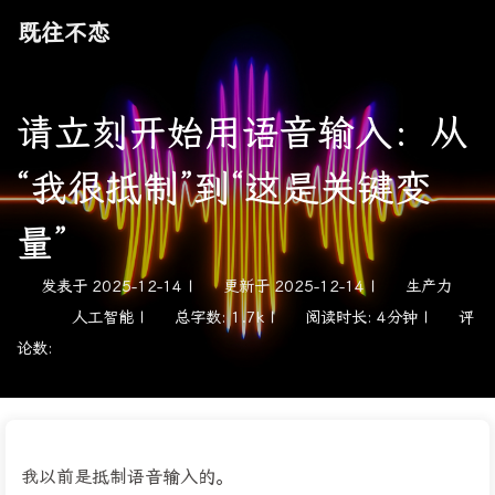
既往不恋
请立刻开始用语音输入：从
“我很抵制”到“这是关键变
量”
发表于
2025-12-14
|
更新于
2025-12-14
|
生产力
人工智能
|
总字数:
1.7k
|
阅读时长:
4分钟
|
评
论数:
我以前是抵制语音输入的。