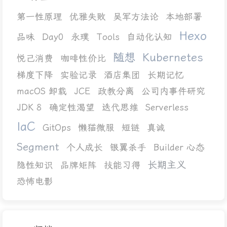
第一性原理
优雅失败
吴军方法论
本地部署
Hexo
品味
Day0
永璞
Tools
自动化认知
随想
Kubernetes
悦己消费
咖啡性价比
梯度下降
实验记录
酒店集团
长期记忆
macOS 卸载
JCE
政教分离
公司内事件研究
JDK 8
确定性渴望
迭代思维
Serverless
IaC
GitOps
懒猫微服
短链
真诚
Segment
个人成长
银翼杀手
Builder 心态
长期主义
隐性知识
品牌矩阵
技能习得
恐怖电影