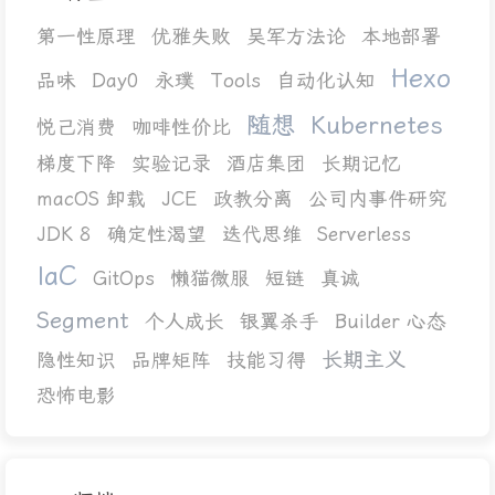
第一性原理
优雅失败
吴军方法论
本地部署
Hexo
品味
Day0
永璞
Tools
自动化认知
随想
Kubernetes
悦己消费
咖啡性价比
梯度下降
实验记录
酒店集团
长期记忆
macOS 卸载
JCE
政教分离
公司内事件研究
JDK 8
确定性渴望
迭代思维
Serverless
IaC
GitOps
懒猫微服
短链
真诚
Segment
个人成长
银翼杀手
Builder 心态
长期主义
隐性知识
品牌矩阵
技能习得
恐怖电影