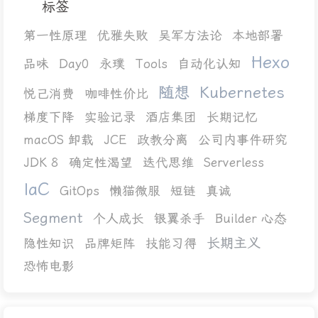
标签
第一性原理
优雅失败
吴军方法论
本地部署
Hexo
品味
Day0
永璞
Tools
自动化认知
随想
Kubernetes
悦己消费
咖啡性价比
梯度下降
实验记录
酒店集团
长期记忆
macOS 卸载
JCE
政教分离
公司内事件研究
JDK 8
确定性渴望
迭代思维
Serverless
IaC
GitOps
懒猫微服
短链
真诚
Segment
个人成长
银翼杀手
Builder 心态
长期主义
隐性知识
品牌矩阵
技能习得
恐怖电影