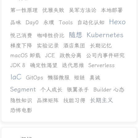
第一性原理
优雅失败
吴军方法论
本地部署
Hexo
品味
Day0
永璞
Tools
自动化认知
随想
Kubernetes
悦己消费
咖啡性价比
梯度下降
实验记录
酒店集团
长期记忆
macOS 卸载
JCE
政教分离
公司内事件研究
JDK 8
确定性渴望
迭代思维
Serverless
IaC
GitOps
懒猫微服
短链
真诚
Segment
个人成长
银翼杀手
Builder 心态
长期主义
隐性知识
品牌矩阵
技能习得
恐怖电影