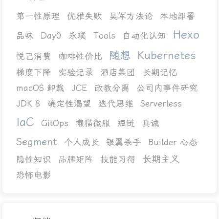
第一性原理
优雅失败
吴军方法论
本地部署
Hexo
品味
Day0
永璞
Tools
自动化认知
随想
Kubernetes
悦己消费
咖啡性价比
梯度下降
实验记录
酒店集团
长期记忆
macOS 卸载
JCE
政教分离
公司内事件研究
JDK 8
确定性渴望
迭代思维
Serverless
IaC
GitOps
懒猫微服
短链
真诚
Segment
个人成长
银翼杀手
Builder 心态
长期主义
隐性知识
品牌矩阵
技能习得
恐怖电影