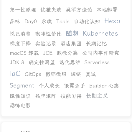
第一性原理
优雅失败
吴军方法论
本地部署
Hexo
品味
Day0
永璞
Tools
自动化认知
随想
Kubernetes
悦己消费
咖啡性价比
梯度下降
实验记录
酒店集团
长期记忆
macOS 卸载
JCE
政教分离
公司内事件研究
JDK 8
确定性渴望
迭代思维
Serverless
IaC
GitOps
懒猫微服
短链
真诚
Segment
个人成长
银翼杀手
Builder 心态
长期主义
隐性知识
品牌矩阵
技能习得
恐怖电影