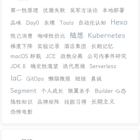
第一性原理
优雅失败
吴军方法论
本地部署
Hexo
品味
Day0
永璞
Tools
自动化认知
随想
Kubernetes
悦己消费
咖啡性价比
梯度下降
实验记录
酒店集团
长期记忆
macOS 卸载
JCE
政教分离
公司内事件研究
JDK 8
确定性渴望
迭代思维
Serverless
IaC
GitOps
懒猫微服
短链
真诚
Segment
个人成长
银翼杀手
Builder 心态
长期主义
隐性知识
品牌矩阵
技能习得
恐怖电影