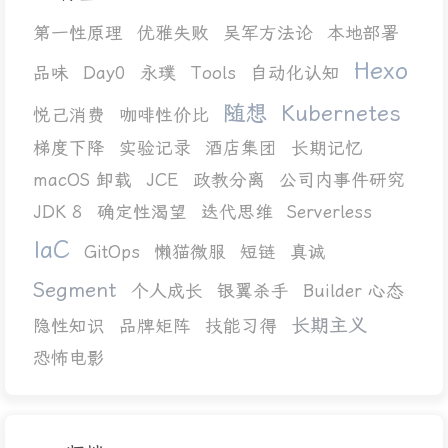
第一性原理
优雅失败
吴军方法论
本地部署
Hexo
品味
Day0
永璞
Tools
自动化认知
随想
Kubernetes
悦己消费
咖啡性价比
梯度下降
实验记录
酒店集团
长期记忆
macOS 卸载
JCE
政教分离
公司内事件研究
JDK 8
确定性渴望
迭代思维
Serverless
IaC
GitOps
懒猫微服
短链
真诚
Segment
个人成长
银翼杀手
Builder 心态
长期主义
隐性知识
品牌矩阵
技能习得
恐怖电影