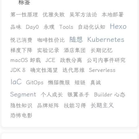
标签
第一性原理
优雅失败
吴军方法论
本地部署
Hexo
品味
Day0
永璞
Tools
自动化认知
随想
Kubernetes
悦己消费
咖啡性价比
梯度下降
实验记录
酒店集团
长期记忆
macOS 卸载
JCE
政教分离
公司内事件研究
JDK 8
确定性渴望
迭代思维
Serverless
IaC
GitOps
懒猫微服
短链
真诚
Segment
个人成长
银翼杀手
Builder 心态
长期主义
隐性知识
品牌矩阵
技能习得
恐怖电影