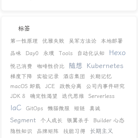
标签
第一性原理
优雅失败
吴军方法论
本地部署
Hexo
品味
Day0
永璞
Tools
自动化认知
随想
Kubernetes
悦己消费
咖啡性价比
梯度下降
实验记录
酒店集团
长期记忆
macOS 卸载
JCE
政教分离
公司内事件研究
JDK 8
确定性渴望
迭代思维
Serverless
IaC
GitOps
懒猫微服
短链
真诚
Segment
个人成长
银翼杀手
Builder 心态
长期主义
隐性知识
品牌矩阵
技能习得