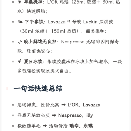
☀️
早晨提神
：L’OR 玛瑙（25ml 浓缩＋ 30ml 热
水）快速醒脑；
🌤️
下午拿铁
：Lavazza 9 号或 Luckin 深烘款
（30ml 浓缩＋ 150ml 热奶），甜美柔和；
🌙
晚上解馋无负担
：Nespresso 无咖啡因阿佩奇
欧，睡前也安心；
🍹
夏日冰饮
：永璞胶囊压在冰块上加气泡水，一块
多钱轻松实现冰美式自由。
一句话快速总结
想喝得爽、性价比高 ➡️
L’OR、Lavazza
品质无脑放心买 ➡️
Nespresso、illy
极致薅羊毛 ➡️ 活动价抢
瑞幸、永璞