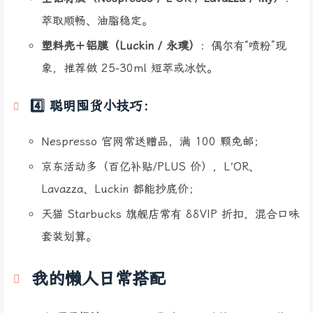
萃取顺畅、油脂稳定。
塑料壳＋铝膜（Luckin / 永璞）
：偶尔有“喷粉”现
象，推荐做 25-30ml 短萃或冰饮。
4️⃣ 聪明囤货小技巧：
Nespresso 官网常送赠品，满 100 颗免邮；
京东活动多（百亿补贴/PLUS 价），L’OR、
Lavazza、Luckin 都能抄底价；
天猫 Starbucks 旗舰店常有 88VIP 折扣，混合口味
套装划算。
我的懒人日常搭配