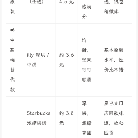
原
（任选）
4.5 元
选，钱包
感满
装
稍微疼
分
🌟
中
均
高
衡、
基本原装
illy 深烘 /
约 3.6
端
坚果
水平，性
中烘
元
替
可可
价比不错
代
顺滑
款
深
星巴克门
Starbucks
约 3.8
烘、
店同款味
浓缩烘焙
元
焦糖
道，放心
苦甜
囤货