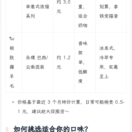
约 3.0
幸意式浓缩
重，
划算，拿
元
系列
适合
铁党福音
奶咖
🐑
香味
极
冰美式、
简
致
永璞 巴西/
约 1.2
冷萃专
单、
薅
云南混装
元
用，实惠
低酸
羊
至上
度
毛
价格基于最近 3 个月特价计算，日常可能稍贵 0.5-
1 元，建议趁大促囤货～
如何挑选适合你的口味？