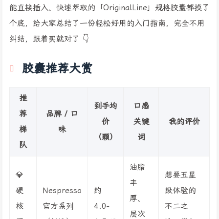
能直接插入、快速萃取的「OriginalLine」规格胶囊都摸了
个底，给大家总结了一份轻松好用的入门指南，完全不用
纠结，跟着买就对了 👇
胶囊推荐大赏
推
到手均
口感
荐
品牌 / 口
价
关键
我的评价
梯
味
（颗）
词
队
油脂
💎
想要五星
丰
硬
Nespresso
约
级体验的
厚、
核
官方系列
4.0-
不二之
层次