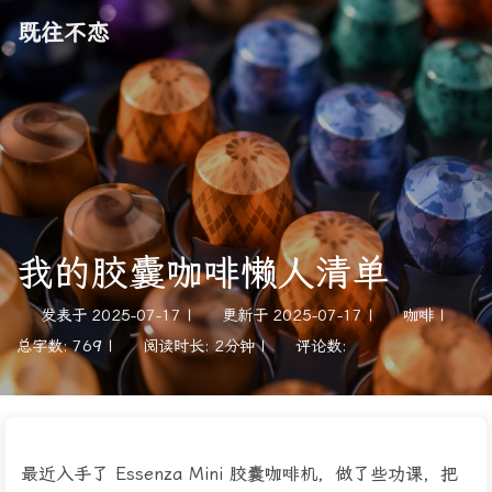
既往不恋
我的胶囊咖啡懒人清单
发表于
2025-07-17
|
更新于
2025-07-17
|
咖啡
|
总字数:
769
|
阅读时长:
2分钟
|
评论数:
最近入手了 Essenza Mini 胶囊咖啡机，做了些功课，把