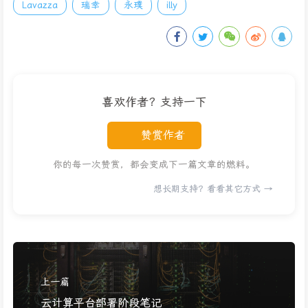
Lavazza
瑞幸
永璞
illy
喜欢作者？支持一下
赞赏作者
你的每一次赞赏，都会变成下一篇文章的燃料。
想长期支持？看看其它方式 →
上一篇
云计算平台部署阶段笔记