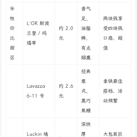
🎯
香气
性
足、
两块钱享
L’OR 斯波
价
约 2.0
油脂
受四块钱
兰登 / 玛
比
元
棒，
口感，超
瑙等
甜
有点
值
区
烟熏
经典
意
拿铁最佳
Lavazza
约 2.6
式、
搭档，活
6-11 号
元
黑巧
动频繁
焦糖
深烘
Luckin 瑞
厚
大包装巨