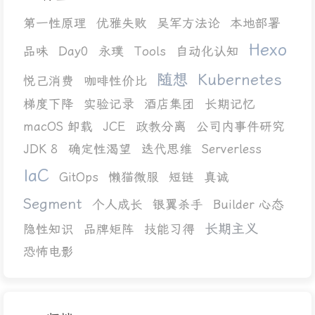
第一性原理
优雅失败
吴军方法论
本地部署
Hexo
品味
Day0
永璞
Tools
自动化认知
随想
Kubernetes
悦己消费
咖啡性价比
梯度下降
实验记录
酒店集团
长期记忆
macOS 卸载
JCE
政教分离
公司内事件研究
JDK 8
确定性渴望
迭代思维
Serverless
IaC
GitOps
懒猫微服
短链
真诚
Segment
个人成长
银翼杀手
Builder 心态
长期主义
隐性知识
品牌矩阵
技能习得
恐怖电影